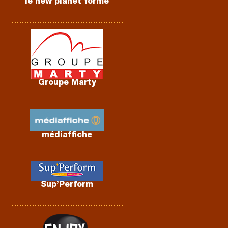
le new planet forme
Groupe Marty
médiaffiche
Sup’Perform