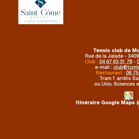
Tennis club de Mo
Rue de la Jalade - 3409
Club :
04 67 63 31 78
-
e-mail :
club
@
tcmla
Restaurant :
06 75
Tram 1 arrêts Sai
ou Univ. Sciences e
Itinéraire Google Maps (