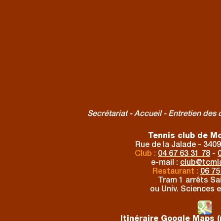
Secrétariat - Accueil - Entretien des
Tennis club de Mo
Rue de la Jalade - 3409
Club :
04 67 63 31 78
-
e-mail :
club
@
tcmla
Restaurant :
06 75
Tram 1 arrêts Sai
ou Univ. Sciences e
Itinéraire Google Maps (